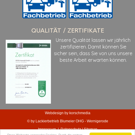
QUALITÄT / ZERTIFIKATE
Unsere Qualität lassen wir jährlich
zertifizieren. Damit können Sie
sicher sein, dass Sie von uns unsere
beste Arbeit erwarten können.
Webdesign by korschmedia
© by Lackierbetrieb Blumeier OHG - Wernigerode
Impressum
|
Datenschutz
|
Sitemap
Diese Webseite verwendet Cookies. Durch die weitere