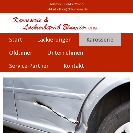
Telefon:
03943 21266
E-Mail:
office@blumeier.de
Start
Lackierungen
Karosserie
Oldtimer
Unternehmen
Service-Partner
Kontakt